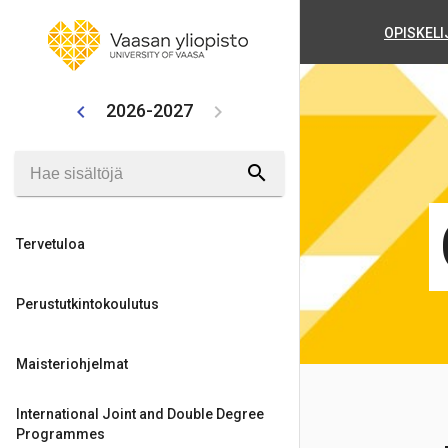
OPISKELI
2026-2027
chevron_left
chevron_right
search
Tervetuloa
Perustutkintokoulutus
Maisteriohjelmat
International Joint and Double Degree
Programmes