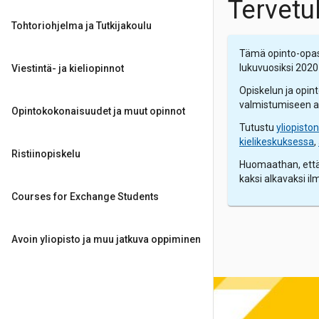
Tervetu
Tohtoriohjelma ja Tutkijakoulu
Tämä opinto-opas 
lukuvuosiksi 202
Viestintä- ja kieliopinnot
Opiskelun ja opin
valmistumiseen ast
Opintokokonaisuudet ja muut opinnot
Tutustu
yliopisto
kielikeskuksessa
,
Ristiinopiskelu
Huomaathan, että 
kaksi alkavaksi il
Courses for Exchange Students
Avoin yliopisto ja muu jatkuva oppiminen