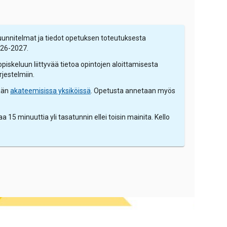
uunnitelmat ja tiedot opetuksen toteutuksesta
026-2027.
opiskeluun liittyvää tietoa opintojen aloittamisesta
rjestelmiin.
tään
akateemisissa yksiköissä
. Opetusta annetaan myös
5 minuuttia yli tasatunnin ellei toisin mainita. Kello