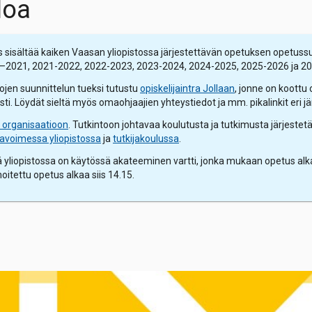
loa
sisältää kaiken Vaasan yliopistossa järjestettävän opetuksen opetuss
0–2021, 2021-2022, 2022-2023, 2023-2024, 2024-2025, 2025-2026 ja 2
tojen suunnittelun tueksi tutustu
opiskelijaintra Jollaan
, jonne on koottu 
i. Löydät sieltä myös omaohjaajien yhteystiedot ja mm. pikalinkit eri jä
n organisaatioon
. Tutkintoon johtavaa koulutusta ja tutkimusta järjeste
avoimessa yliopistossa
ja
tutkijakoulussa
.
yliopistossa on käytössä akateeminen vartti, jonka mukaan opetus alkaa 1
moitettu opetus alkaa siis 14.15.